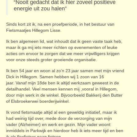
“Nooit gedacht dat ik hier zoveel positieve
energie uit zou halen”
Sinds kort zit ik, na een proefperiode, in het bestuur van
Fietsmaatjes Hillegom Lisse.
Ik ben algemeen lid, wat inhoudt dat ik geen vaste taak heb,
maar ik ga mij iets meer richten op evenementen of leuke
acties om ervoor te zorgen dat we meer vrijwilligers krijgen
voor onze steeds groter groeiende organisatie.
Ik ben 54 jaar en woon al zo’n 23 jaar samen met mijn vriend
Dick in Hillegom. Samen hebben wij 1 zoon van 16
jaar. Vanaf mijn 18de ben ik altijd werkzaam geweest in de
detailhandel. Veel mensen kennen mij ,vooral in Hillegom,
door mijn werk in de winkel. Bijvoorbeeld Bakkerij den Butter
of Elsbroekerwei boerderijwinkel.
Ik vond fietsmaatje altijd al een geweldig initiatief, maar ik
had weinig tijd over, mede door de verzorging van mijn
vader (Alzheimer) en werk en gezin. Mijn vader woont
inmiddels in Parkwijk en hierdoor heb ik iets meer tijd en ben
ik als flexfietser gaan fietsen.