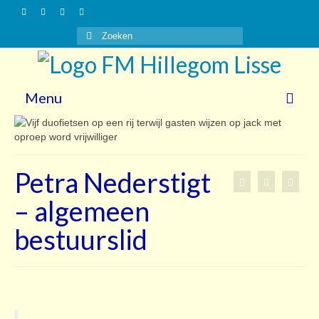
Zoeken
naar:
Menu
Nieuws
Gasten
Petra Nederstigt
Vrijwilligers
– algemeen
Over ons
bestuurslid
Steun ons!
Contact