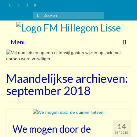
Zoeken
naar:
Menu
Nieuws
Gasten
Maandelijkse archieven:
Vrijwilligers
september 2018
Over ons
Steun ons!
Contact
14
We mogen door de
SEP 2018