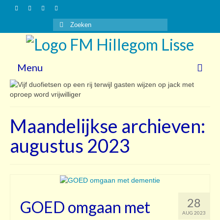
Zoeken
naar:
Menu
Nieuws
Gasten
Maandelijkse archieven:
Vrijwilligers
augustus 2023
Over ons
Steun ons!
Contact
28
GOED omgaan met
AUG 2023