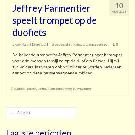
10
Jeffrey Parmentier
AUG 2023
speelt trompet op de
duofiets
door
Astrid Kromhout
|
geplaatst in:
Nieuws
,
Uncategorized
|
0
De bekende trompettist Jeffrey Parmentier speelt trompet
voor drie mensen terwijl ze op de duofiets fietsen. Hij wil
zijn volgers inspireren ook vrijwilliger te worden. Iedereen
genoot op deze hartverwarmende middag.
duofiets
,
gasten
,
Jeffrey Parmentier
,
trompet
,
vrijwilligers
Zoeken
naar:
Laatste berichten