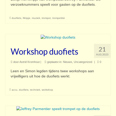
verzoeknummers speelt voor gasten op de duofiets.
duofiets
,
filmpje
,
muziek
,
trompet
,
trompettist
21
Workshop duofiets
AUG 2023
door
Astrid Kromhout
|
geplaatst in:
Nieuws
,
Uncategorized
|
0
Leen en Simon legden tijdens twee workshops aan
vrijwilligers uit hoe de duofiets werkt.
accu
,
duofiets
,
techniek
,
workshop