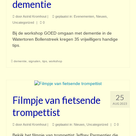
dementie
door
Astrid Kromhout
|
geplaatst in:
Evenementen
,
Nieuws
,
Uncategorized
|
0
Bij de workshop GOED omgaan met dementie in de
Watertoren Bollenstreek kregen 35 vrijwilligers handige
tips.
dementie
,
signalen
,
tips
,
workshop
25
Filmpje van fietsende
AUG 2023
trompettist
door
Astrid Kromhout
|
geplaatst in:
Nieuws
,
Uncategorized
|
0
Bekijk het filmpje van trompettist Jeffrey Parmentier die