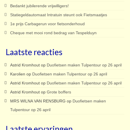
Bedankt jubilerende vrijwilligers!
Statiegeldautomaat Intratuin steunt ook Fietsmaatjes
1e prijs Carbagerun voor fietsonderhoud
Cheque met mooi rond bedrag van Tespelduyn
Laatste reacties
Astrid Kromhout
op
Duofietsen maken Tulpentour op 26 april
Karolien
op
Duofietsen maken Tulpentour op 26 april
Astrid Kromhout
op
Duofietsen maken Tulpentour op 26 april
Astrid Kromhout
op
Grote boffers
MRS WILNA VAN RENSBURG
op
Duofietsen maken
Tulpentour op 26 april
Laatste ervaringen