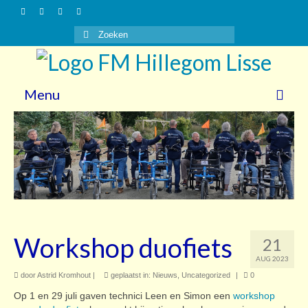
Zoeken
naar:
Menu
Nieuws
Gasten
Vrijwilligers
Over ons
Workshop duofiets
21
Steun ons!
AUG 2023
Contact
door
Astrid Kromhout
|
geplaatst in:
Nieuws
,
Uncategorized
|
0
Op 1 en 29 juli gaven technici Leen en Simon een
workshop