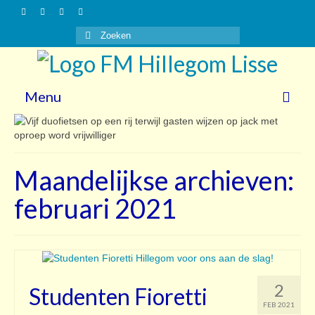
Zoeken
naar:
Menu
Nieuws
Gasten
Maandelijkse archieven:
Vrijwilligers
februari 2021
Over ons
Steun ons!
Contact
2
Studenten Fioretti
FEB 2021