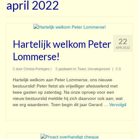
april 2022
Contact
22
Hartelijk welkom Peter
APR 2022
Lommerse!
door
Christa Portegies
|
geplaatst in:
Team
,
Uncategorized
|
0
Hartelijk welkom aan Peter Lommerse, ons nieuwe
bestuurslid! Peter fietst als vrijwilliger afwisselend met
twee gasten op zaterdag. Na onze oproep voor een
nieuw bestuurslid meldde hij zich daarvoor ook aan, wat
we erg waarderen. Toen begin dit jaar Gerard …
Vervolgd