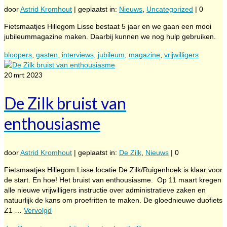
door
Astrid Kromhout
|
geplaatst in:
Nieuws
,
Uncategorized
|
0
Fietsmaatjes Hillegom Lisse bestaat 5 jaar en we gaan een mooi
jubileummagazine maken. Daarbij kunnen we nog hulp gebruiken.
bloopers
,
gasten
,
interviews
,
jubileum
,
magazine
,
vrijwilligers
20
mrt 2023
De Zilk bruist van
enthousiasme
door
Astrid Kromhout
|
geplaatst in:
De Zilk
,
Nieuws
|
0
Fietsmaatjes Hillegom Lisse locatie De Zilk/Ruigenhoek is klaar voor
de start. En hoe! Het bruist van enthousiasme. Op 11 maart kregen
alle nieuwe vrijwilligers instructie over administratieve zaken en
natuurlijk de kans om proefritten te maken. De gloednieuwe duofiets
Z1 …
Vervolgd