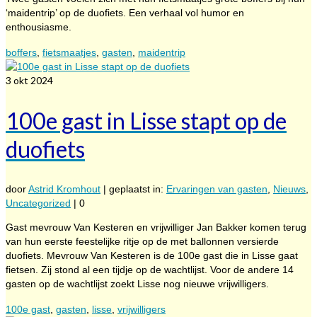
‘maidentrip’ op de duofiets. Een verhaal vol humor en
enthousiasme.
boffers
,
fietsmaatjes
,
gasten
,
maidentrip
3
okt 2024
100e gast in Lisse stapt op de
duofiets
door
Astrid Kromhout
|
geplaatst in:
Ervaringen van gasten
,
Nieuws
,
Uncategorized
|
0
Gast mevrouw Van Kesteren en vrijwilliger Jan Bakker komen terug
van hun eerste feestelijke ritje op de met ballonnen versierde
duofiets. Mevrouw Van Kesteren is de 100e gast die in Lisse gaat
fietsen. Zij stond al een tijdje op de wachtlijst. Voor de andere 14
gasten op de wachtlijst zoekt Lisse nog nieuwe vrijwilligers.
100e gast
,
gasten
,
lisse
,
vrijwilligers