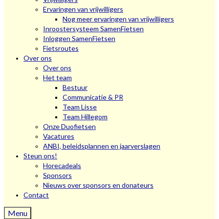
Ervaringen van vrijwilligers
Nog meer ervaringen van vrijwilligers
Inroostersysteem SamenFietsen
Inloggen SamenFietsen
Fietsroutes
Over ons
Over ons
Het team
Bestuur
Communicatie & PR
Team Lisse
Team Hillegom
Onze Duofietsen
Vacatures
ANBI, beleidsplannen en jaarverslagen
Steun ons!
Horecadeals
Sponsors
Nieuws over sponsors en donateurs
Contact
Menu