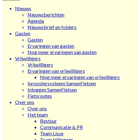
Nieuws
Nieuwsberichten
Agenda
Nieuwsbrief en folders
Gasten
Gasten
Ervaringen van gasten
Nog meer ervaringen van gasten
Vrijwilligers
Vrijwilligers
Ervaringen van vrijwilligers
Nog meer ervaringen van vrijwilligers
Inroostersysteem SamenFietsen
Inloggen SamenFietsen
Fietsroutes
Over ons
Over ons
Het team
Bestuur
Communicatie & PR
Team Lisse
Team Hillegom