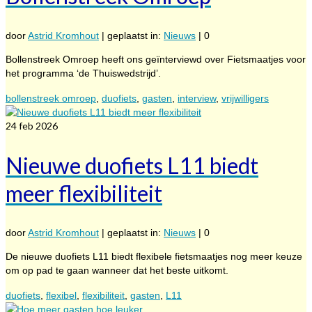
door
Astrid Kromhout
|
geplaatst in:
Nieuws
|
0
Bollenstreek Omroep heeft ons geïnterviewd over Fietsmaatjes voor
het programma ‘de Thuiswedstrijd’.
bollenstreek omroep
,
duofiets
,
gasten
,
interview
,
vrijwilligers
24
feb 2026
Nieuwe duofiets L11 biedt
meer flexibiliteit
door
Astrid Kromhout
|
geplaatst in:
Nieuws
|
0
De nieuwe duofiets L11 biedt flexibele fietsmaatjes nog meer keuze
om op pad te gaan wanneer dat het beste uitkomt.
duofiets
,
flexibel
,
flexibiliteit
,
gasten
,
L11