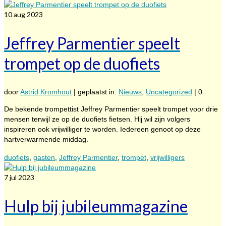
10
aug 2023
Jeffrey Parmentier speelt
trompet op de duofiets
door
Astrid Kromhout
|
geplaatst in:
Nieuws
,
Uncategorized
|
0
De bekende trompettist Jeffrey Parmentier speelt trompet voor drie
mensen terwijl ze op de duofiets fietsen. Hij wil zijn volgers
inspireren ook vrijwilliger te worden. Iedereen genoot op deze
hartverwarmende middag.
duofiets
,
gasten
,
Jeffrey Parmentier
,
trompet
,
vrijwilligers
7
jul 2023
Hulp bij jubileummagazine