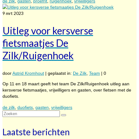
de zilk
,
gasten
,
proefrit
,
ruigenhoek
,
vrijwilligers
9
mrt 2023
Uitleg voor kersverse
fietsmaatjes De
Zilk/Ruigenhoek
door
Astrid Kromhout
|
geplaatst in:
De Zilk
,
Team
|
0
Op 11 en 18 maart geeft het team De Zilk/Ruigenhoek uitleg aan
kersverse fietsmaatjes, vrijwilligers en gasten, over fietsen met de
duofiets.
de zilk
,
duofiets
,
gasten
,
vrijwilligers
Zoeken
naar:
Laatste berichten