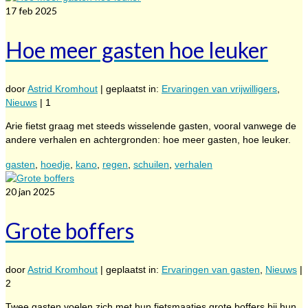
17
feb 2025
Hoe meer gasten hoe leuker
door
Astrid Kromhout
|
geplaatst in:
Ervaringen van vrijwilligers
,
Nieuws
|
1
Arie fietst graag met steeds wisselende gasten, vooral vanwege de
andere verhalen en achtergronden: hoe meer gasten, hoe leuker.
gasten
,
hoedje
,
kano
,
regen
,
schuilen
,
verhalen
20
jan 2025
Grote boffers
door
Astrid Kromhout
|
geplaatst in:
Ervaringen van gasten
,
Nieuws
|
2
Twee gasten voelen zich met hun fietsmaatjes grote boffers bij hun