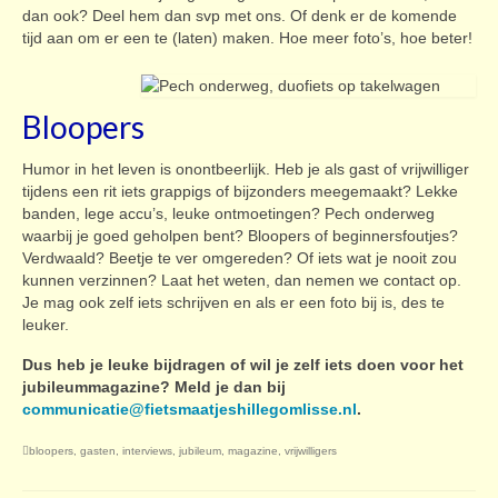
dan ook? Deel hem dan svp met ons. Of denk er de komende
tijd aan om er een te (laten) maken. Hoe meer foto’s, hoe beter!
Bloopers
Humor in het leven is onontbeerlijk. Heb je als gast of vrijwilliger
tijdens een rit iets grappigs of bijzonders meegemaakt? Lekke
banden, lege accu’s, leuke ontmoetingen? Pech onderweg
waarbij je goed geholpen bent? Bloopers of beginnersfoutjes?
Verdwaald? Beetje te ver omgereden? Of iets wat je nooit zou
kunnen verzinnen? Laat het weten, dan nemen we contact op.
Je mag ook zelf iets schrijven en als er een foto bij is, des te
leuker.
Dus heb je leuke bijdragen of wil je zelf iets doen voor het
jubileummagazine? Meld je dan bij
communicatie@fietsmaatjeshillegomlisse.nl
.
bloopers
,
gasten
,
interviews
,
jubileum
,
magazine
,
vrijwilligers