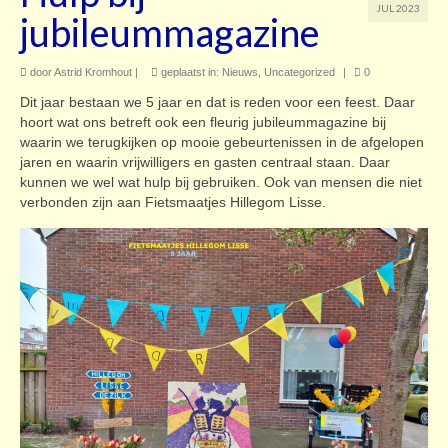
JUL 2023
jubileummagazine
Contact
door
Astrid Kromhout
|
geplaatst in:
Nieuws
,
Uncategorized
|
0
Dit jaar bestaan we 5 jaar en dat is reden voor een feest. Daar
hoort wat ons betreft ook een fleurig jubileummagazine bij
waarin we terugkijken op mooie gebeurtenissen in de afgelopen
jaren en waarin vrijwilligers en gasten centraal staan. Daar
kunnen we wel wat hulp bij gebruiken. Ook van mensen die niet
verbonden zijn aan Fietsmaatjes Hillegom Lisse.