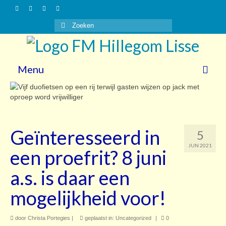
Zoeken
naar:
Menu
Nieuws
Gasten
Geïnteresseerd in
5
Vrijwilligers
JUN 2021
een proefrit? 8 juni
Over ons
a.s. is daar een
Steun ons!
mogelijkheid voor!
Contact
door
Christa Portegies
|
geplaatst in:
Uncategorized
|
0