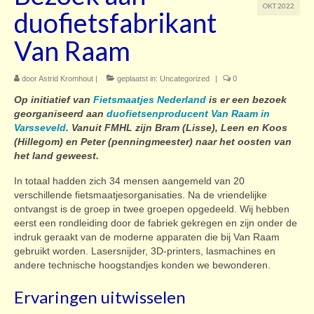
OKT 2022
duofietsfabrikant
Contact
Van Raam
door
Astrid Kromhout
|
geplaatst in:
Uncategorized
|
0
Op initiatief van
Fietsmaatjes Nederland
is er een bezoek
georganiseerd aan
duofietsenproducent Van Raam in
Varsseveld
. Vanuit FMHL zijn Bram (Lisse), Leen en Koos
(Hillegom) en Peter (penningmeester) naar het oosten van
het land geweest.
In totaal hadden zich 34 mensen aangemeld van 20
verschillende fietsmaatjesorganisaties. Na de vriendelijke
ontvangst is de groep in twee groepen opgedeeld. Wij hebben
eerst een rondleiding door de fabriek gekregen en zijn onder de
indruk geraakt van de moderne apparaten die bij Van Raam
gebruikt worden. Lasersnijder, 3D-printers, lasmachines en
andere technische hoogstandjes konden we bewonderen.
Ervaringen uitwisselen