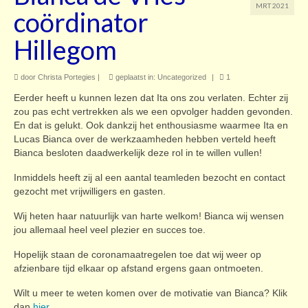
MRT 2021
coördinator
Contact
Hillegom
door
Christa Portegies
|
geplaatst in:
Uncategorized
|
1
Eerder heeft u kunnen lezen dat Ita ons zou verlaten. Echter zij
zou pas echt vertrekken als we een opvolger hadden gevonden.
En dat is gelukt. Ook dankzij het enthousiasme waarmee Ita en
Lucas Bianca over de werkzaamheden hebben verteld heeft
Bianca besloten daadwerkelijk deze rol in te willen vullen!
Inmiddels heeft zij al een aantal teamleden bezocht en contact
gezocht met vrijwilligers en gasten.
Wij heten haar natuurlijk van harte welkom! Bianca wij wensen
jou allemaal heel veel plezier en succes toe.
Hopelijk staan de coronamaatregelen toe dat wij weer op
afzienbare tijd elkaar op afstand ergens gaan ontmoeten.
Wilt u meer te weten komen over de motivatie van Bianca? Klik
dan
hier
.