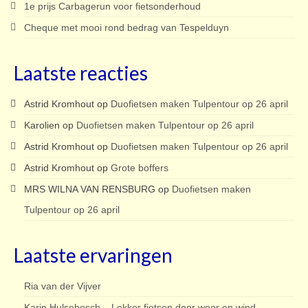
1e prijs Carbagerun voor fietsonderhoud
Cheque met mooi rond bedrag van Tespelduyn
Laatste reacties
Astrid Kromhout
op
Duofietsen maken Tulpentour op 26 april
Karolien
op
Duofietsen maken Tulpentour op 26 april
Astrid Kromhout
op
Duofietsen maken Tulpentour op 26 april
Astrid Kromhout
op
Grote boffers
MRS WILNA VAN RENSBURG
op
Duofietsen maken
Tulpentour op 26 april
Laatste ervaringen
Ria van der Vijver
Karin Hulsebosch – Lekker fietsen door weer en wind