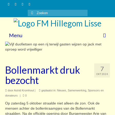
Zoeken
naar:
Menu
Nieuws
Gasten
Bollenmarkt druk
7
Vrijwilligers
OKT 2024
bezocht
Over ons
door
Steun ons!
Astrid Kromhout
|
geplaatst in:
Nieuws
,
Samenwerking
,
Sponsors en
donateurs
|
0
Contact
Op zaterdag 5 oktober straalde niet alleen de zon. Ook de
mensen achter de bollenkraampjes van de Bollenmarkt
straalden. Na de officiële opening door Burgemeester Arie van