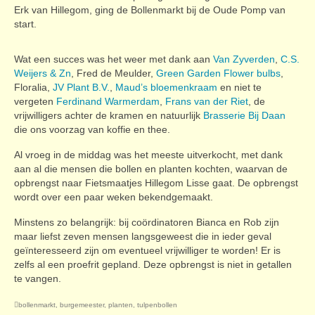
Erk van Hillegom, ging de Bollenmarkt bij de Oude Pomp van
start.
Wat een succes was het weer met dank aan
Van Zyverden
,
C.S.
Weijers & Zn
, Fred de Meulder,
Green Garden Flower bulbs
,
Floralia,
JV Plant B.V.
,
Maud’s bloemenkraam
en niet te
vergeten
Ferdinand Warmerdam
,
Frans van der Riet
, de
vrijwilligers achter de kramen en natuurlijk
Brasserie Bij Daan
die ons voorzag van koffie en thee.
Al vroeg in de middag was het meeste uitverkocht, met dank
aan al die mensen die bollen en planten kochten, waarvan de
opbrengst naar Fietsmaatjes Hillegom Lisse gaat. De opbrengst
wordt over een paar weken bekendgemaakt.
Minstens zo belangrijk: bij coördinatoren Bianca en Rob zijn
maar liefst zeven mensen langsgeweest die in ieder geval
geïnteresseerd zijn om eventueel vrijwilliger te worden! Er is
zelfs al een proefrit gepland. Deze opbrengst is niet in getallen
te vangen.
bollenmarkt
,
burgemeester
,
planten
,
tulpenbollen