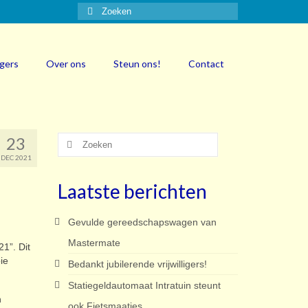
Zoeken
naar:
igers
Over ons
Steun ons!
Contact
23
Zoeken
naar:
DEC 2021
Laatste berichten
Gevulde gereedschapswagen van
Mastermate
21”. Dit
ie
Bedankt jubilerende vrijwilligers!
Statiegeldautomaat Intratuin steunt
n
ook Fietsmaatjes