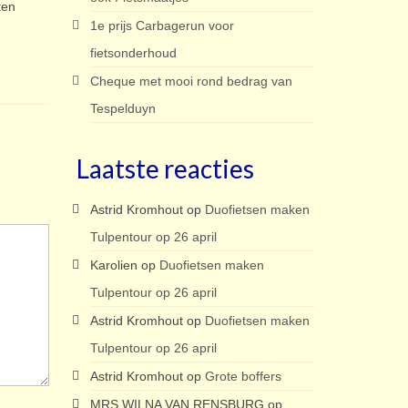
ten
1e prijs Carbagerun voor
fietsonderhoud
Cheque met mooi rond bedrag van
Tespelduyn
Laatste reacties
Astrid Kromhout
op
Duofietsen maken
Tulpentour op 26 april
Karolien
op
Duofietsen maken
Tulpentour op 26 april
Astrid Kromhout
op
Duofietsen maken
Tulpentour op 26 april
Astrid Kromhout
op
Grote boffers
MRS WILNA VAN RENSBURG
op