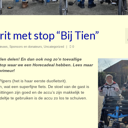
rit met stop “Bij Tien”
ieuws
,
Sponsors en donateurs
,
Uncategorized
|
0
llen delen! En dan ook nog zo’n toevallige
stop waar we een Horecadeal hebben. Lees maar
primeur!
pers (het is haar eerste duofietsrit).
wat een superfijne fiets. De stoel van de gast is
ttingen zijn goed en de accu’s zijn makkelijk te
eltje te gebruiken is de accu zo los te schuiven.