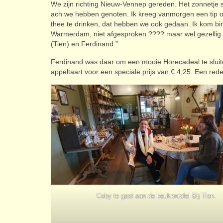
We zijn richting Nieuw-Vennep gereden. Het zonnetje sc
ach we hebben genoten. Ik kreeg vanmorgen een tip
thee te drinken, dat hebben we ook gedaan. Ik kom bin
Warmerdam, niet afgesproken ???? maar wel gezellig a
(Tien) en Ferdinand.”
Ferdinand was daar om een mooie Horecadeal te sluiten
appeltaart voor een speciale prijs van € 4,25. Een re
Coby te gast aan de keukentafel Bij Tien.