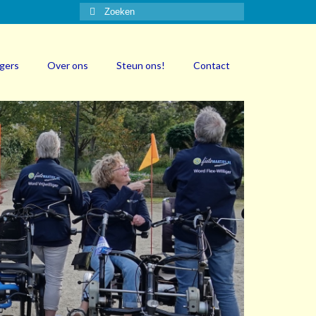
Zoeken
naar:
igers
Over ons
Steun ons!
Contact