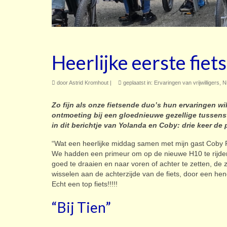
Heerlijke eerste fiets
door
Astrid Kromhout
|
geplaatst in:
Ervaringen van vrijwilligers
,
N
Zo fijn als onze fietsende duo’s hun ervaringen wi
ontmoeting bij een gloednieuwe gezellige tussen
in dit berichtje van Yolanda en Coby: drie keer de 
“Wat een heerlijke middag samen met mijn gast Coby Pij
We hadden een primeur om op de nieuwe H10 te rijden, 
goed te draaien en naar voren of achter te zetten, de zi
wisselen aan de achterzijde van de fiets, door een hend
Echt een top fiets!!!!!
“Bij Tien”