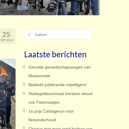
25
Zoeken
naar:
MRT 2024
Laatste berichten
Gevulde gereedschapswagen van
Mastermate
Bedankt jubilerende vrijwilligers!
Statiegeldautomaat Intratuin steunt
ook Fietsmaatjes
1e prijs Carbagerun voor
fietsonderhoud
Cheque met mooi rond bedrag van