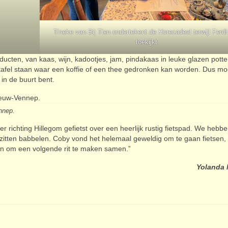
Tineke van Bij Tien ondertekent de Horecadeal terwijl Ferd
toekijkt.
oducten, van kaas, wijn, kadootjes, jam, pindakaas in leuke glazen potte
afel staan waar een koffie of een thee gedronken kan worden. Dus moc
 in de buurt bent.
nnep.
 richting Hillegom gefietst over een heerlijk rustig fietspad. We hebb
zitten babbelen. Coby vond het helemaal geweldig om te gaan fietsen,
n om een volgende rit te maken samen.”
Yolanda 