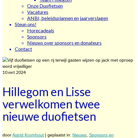
Onze Duofietsen
Vacatures
ANBI, beleidsplannen en jaarverslagen
Steun ons!
Horecadeals
Sponsors
Nieuws over sponsors en donateurs
Contact
10
mrt 2024
Hillegom en Lisse
verwelkomen twee
nieuwe duofietsen
door
Astrid Kromhout
|
geplaatst in:
Nieuws
,
Sponsors en