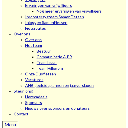
Ervaringen van vrijwilligers
Nog meer ervaringen van vrijwilligers
Inroostersysteem SamenFietsen
Inloggen SamenFietsen
Fietsroutes
Over ons
Over ons
Het team
Bestuur
Communicatie & PR
Team Lisse
Team Hillegom
Onze Duofietsen
Vacatures
ANBI, beleidsplannen en jaarverslagen
Steun ons!
Horecadeals
Sponsors
Nieuws over sponsors en donateurs
Contact
Menu