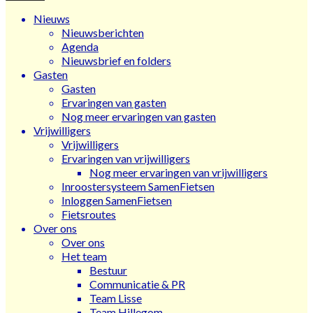
Nieuws
Nieuwsberichten
Agenda
Nieuwsbrief en folders
Gasten
Gasten
Ervaringen van gasten
Nog meer ervaringen van gasten
Vrijwilligers
Vrijwilligers
Ervaringen van vrijwilligers
Nog meer ervaringen van vrijwilligers
Inroostersysteem SamenFietsen
Inloggen SamenFietsen
Fietsroutes
Over ons
Over ons
Het team
Bestuur
Communicatie & PR
Team Lisse
Team Hillegom