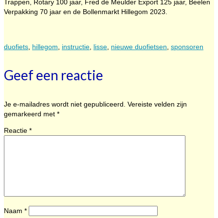
Trappen, Rotary 100 jaar, Fred de Meulder Export 125 jaar, Beelen
Verpakking 70 jaar en de Bollenmarkt Hillegom 2023.
duofiets
,
hillegom
,
instructie
,
lisse
,
nieuwe duofietsen
,
sponsoren
Geef een reactie
Je e-mailadres wordt niet gepubliceerd.
Vereiste velden zijn
gemarkeerd met
*
Reactie
*
Naam
*