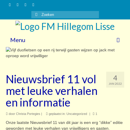
Zoeken
naar:
Menu
Nieuws
Gasten
Nieuwsbrief 11 vol
4
Vrijwilligers
JAN 2022
met leuke verhalen
Over ons
en informatie
Steun ons!
door
Christa Portegies
|
geplaatst in:
Uncategorized
|
1
Contact
Onze laatste Nieuwsbrief 11 van dit jaar is een erg “dikke” editie
geworden met leuke verhalen van vrijwilligers en gasten.