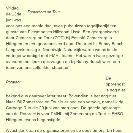
Contact
Vrijdag
Zomerzorg on Tour
de 13de
juni was
voor ons een mooie dag, twee pubquizzen tegelijkertijd ten
gunste van Fietsmaatjes Hillegom Lisse. Een georganiseerd
door Zomerzorg on Tour (ZOT) bij Eetcafé Zomerzorg in
Hillegom en een georganiseerd door Rotaract bij Buhay Beach
Langevelderslag in Noordwijk. Natuurlijk waren we bij beide
vertegenwoordigd met FMHL teams. Het waren twee gezellige
avonden met leuke quizvragen en bij Buhay Beach werd een
team van ons zelfs 3de, chapeau!
De
Rotaract
opbrengst
is nog niet
bekend dus daarover later meer. Bovendien is het nog niet
klaar. Bij Zomerzorg on Tour is er nog een vervolg, namelijk de
Carbage Run die 29 juni van start gaat. De gehele opbrengst
van de Rotaract is voor FMHL, bij Zomerzorg on Tour is EHBO
Hillegom tevens begunstigde.
Alvast dank aan de organisatoren en de deelnemers. En houd