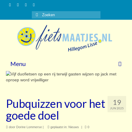
Zoeken
naar:
Menu
Nieuws
Gasten
Pubquizzen voor het
19
Vrijwilligers
JUN 2025
goede doel
Over ons
door
Steun ons!
Dorine Lommerse
|
geplaatst in:
Nieuws
|
0