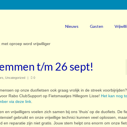
Nieuws
Gasten
Vrijwill
temmen t/m 26 sept!
urs
,
Uncategorized
|
0
e mensen op onze duofietsen ook graag vrolijk in de streek voorbijrijden
 voor Rabo ClubSupport op Fietsmaatjes Hillegom Lisse!
Het kan nog t
ber via deze link
.
en en vrijwilligers voelen zich samen bij ons ’thuis’ op de duofiets. De fi
tensief gebruikt en onze vrijwillige technici kunnen veel oplossen, maa
 en reparatie zijn niet gratis. Jouw stem helpt ons enorm om onze fiet