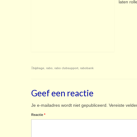
laten rol
bijdrage
,
rabo
,
rabo clubsupport
,
rabobank
Geef een reactie
Je e-mailadres wordt niet gepubliceerd.
Vereiste veld
Reactie
*