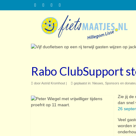
Rabo ClubSupport s
door
Astrid Kromhout
|
geplaatst in:
Nieuws
,
Sponsors en donate
Zie jij d
dan snel
26 septem
Veel gast
worden in
onderhoud