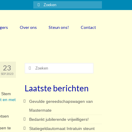
Zoeken
naar:
igers
Over ons
Steun ons!
Contact
23
Zoeken
naar:
SEP 2023
Laatste berichten
? Stem
ot en met
Gevulde gereedschapswagen van
Mastermate
etsen
Bedankt jubilerende vrijwilligers!
r
sen te
Statiegeldautomaat Intratuin steunt