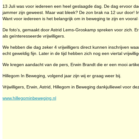
13 Juli was voor iedereen een heel geslaagde dag. De dag ervoor dac
jammer zijn geweest. Maar wat bleek? De zon brak na 12 uur door! 
Want voor iedereen is het belangrijk om in beweging te zijn en vooral o
De foto’s, gemaakt door Astrid Lems-Groskamp spreken voor zich. Er
als geïnteresseerde vrijwilligers.
We hebben die dag zeker 4 vrijwilligers direct kunnen inschrijven waar
echt geweldig fijn. Later in de tijd hebben zich nog een viertal vrij
We kregen aandacht van de pers, Erwin Brandt die er een mooi artike
Hillegom In Beweging, volgend jaar zijn wij er graag weer bij.
Vrijwilligers, Erwin, Astrid, Hillegom in Beweging dankjulliewel voor d
www.hillegominbeweging.nl