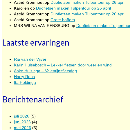
Astrid Kromhout
op
Duofietsen maken Tulpentour op 26 april
Karolien
op
Duofietsen maken Tulpentour op 26 april
Astrid Kromhout
op
Duofietsen maken Tulpentour op 26 april
Astrid Kromhout
op
Grote boffers
MRS WILNA VAN RENSBURG
op
Duofietsen maken Tulpentour
Laatste ervaringen
Ria van der Vijver
Karin Hulsebosch – Lekker fietsen door weer en wind
Anke Huizinga – Valentijnsfietsdag
Harry Roos
Ita Holdinga
Berichtenarchief
juli 2026
(5)
juni 2026
(4)
mei 2026
(3)