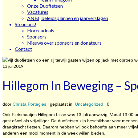
Onze Duofietsen
Vacatures
ANBI, beleidsplannen en jaarverslagen
Steun ons!
Horecadeals
Sponsors
Nieuws over sponsors en donateurs
Contact
13
jul 2019
Hillegom In Beweging – Sp
door
Christa Portegies
|
geplaatst in:
Uncategorized
|
0
Ook Fietsmaatjes Hillegom Lisse was 13 juli aanwezig. Vanaf 13.00 u
gast ofwel als vrijwilliger. De duofietsen zijn beschikbaar voor mensen d
draagkracht fietsen. Daarom hebben wij ook behoefte aan meer vrijwi
anderen een mooi moment in de week willen bieden.