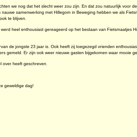
hten we nog dat het slecht weer zou zijn. En dat zou natuurlijk voor d
In nauwe samenwerking met Hillegom in Beweging hebben we als Fietsm
ok te blijven.
 werd heel enthousiast gereageerd op het bestaan van Fietsmaatjes H
van de jongste 23 jaar is. Ook heeft zij toegezegd vrienden enthousiast 
willigers gemeld. Er zijn ook weer nieuwe gasten bijgekomen waar mooie 
l over heeft geschreven.
eze geweldige dag!