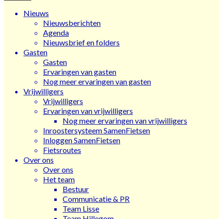
Nieuws
Nieuwsberichten
Agenda
Nieuwsbrief en folders
Gasten
Gasten
Ervaringen van gasten
Nog meer ervaringen van gasten
Vrijwilligers
Vrijwilligers
Ervaringen van vrijwilligers
Nog meer ervaringen van vrijwilligers
Inroostersysteem SamenFietsen
Inloggen SamenFietsen
Fietsroutes
Over ons
Over ons
Het team
Bestuur
Communicatie & PR
Team Lisse
Team Hillegom