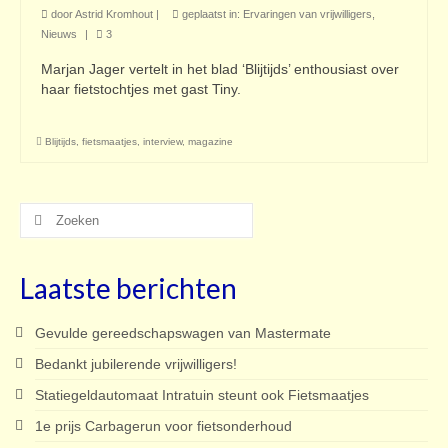
door
Astrid Kromhout
|
geplaatst in:
Ervaringen van vrijwilligers
,
Nieuws
|
3
Marjan Jager vertelt in het blad ‘Blijtijds’ enthousiast over
haar fietstochtjes met gast Tiny.
Blijtijds
,
fietsmaatjes
,
interview
,
magazine
Zoeken
naar:
Laatste berichten
Gevulde gereedschapswagen van Mastermate
Bedankt jubilerende vrijwilligers!
Statiegeldautomaat Intratuin steunt ook Fietsmaatjes
1e prijs Carbagerun voor fietsonderhoud