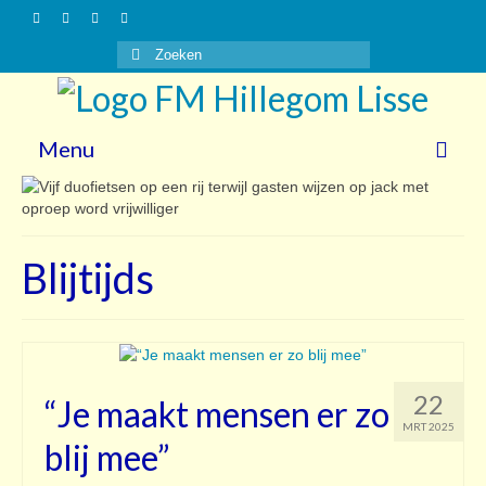
Zoeken
naar:
Menu
Nieuws
Gasten
Blijtijds
Vrijwilligers
Over ons
Steun ons!
22
“Je maakt mensen er zo
Contact
MRT 2025
blij mee”