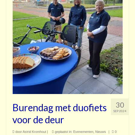
Contact
30
Burendag met duofiets
SEP 2024
voor de deur
door
Astrid Kromhout
|
geplaatst in:
Evenementen
,
Nieuws
|
0