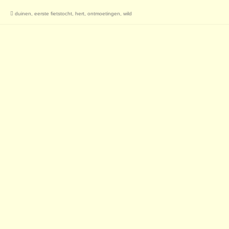
duinen
,
eerste fietstocht
,
hert
,
ontmoetingen
,
wild