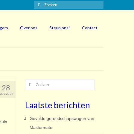
Zoeken
naar:
igers
Over ons
Steun ons!
Contact
Zoeken
28
naar:
NOV 2024
Laatste berichten
Gevulde gereedschapswagen van
duin
Mastermate