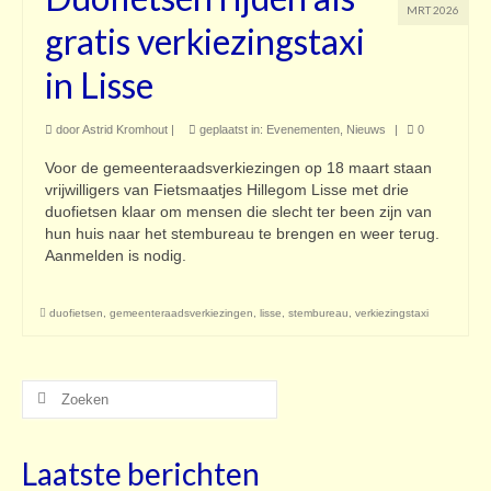
MRT 2026
gratis verkiezingstaxi
in Lisse
door
Astrid Kromhout
|
geplaatst in:
Evenementen
,
Nieuws
|
0
Voor de gemeenteraadsverkiezingen op 18 maart staan
vrijwilligers van Fietsmaatjes Hillegom Lisse met drie
duofietsen klaar om mensen die slecht ter been zijn van
hun huis naar het stembureau te brengen en weer terug.
Aanmelden is nodig.
duofietsen
,
gemeenteraadsverkiezingen
,
lisse
,
stembureau
,
verkiezingstaxi
Zoeken
naar:
Laatste berichten