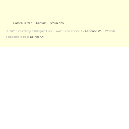
SamenFietsen
Contact
Steun ons!
© 2026 Fietsmaatjes Hillegom Lisse - WordPress Theme by
Kadence WP
- Website
gerealiseerd door
De Nijs Art