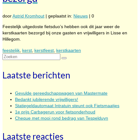
door
Astrid Kromhout
|
geplaatst in:
Nieuws
|
0
Feestelijk uitgedoste fietsduo’s hebben ook dit jaar weer de
kerstkaarten bezorgd bij onze gasten en vrijwilligers in Lisse en
Hillegom.
feestelijk
,
kerst
,
kerstfeest
,
kerstkaarten
Zoeken
naar:
Laatste berichten
Gevulde gereedschapswagen van Mastermate
Bedankt jubilerende vrijwilligers!
Statiegeldautomaat Intratuin steunt ook Fietsmaatjes
1e prijs Carbagerun voor fietsonderhoud
Cheque met mooi rond bedrag van Tespelduyn
Laatste reacties