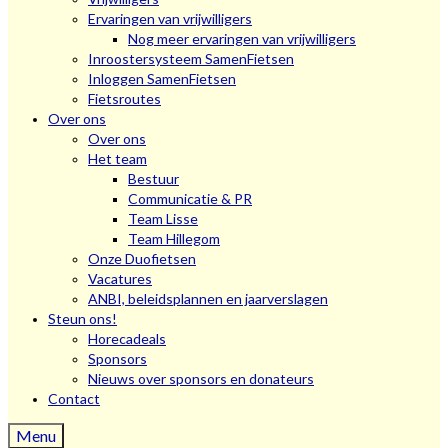
Ervaringen van vrijwilligers
Nog meer ervaringen van vrijwilligers
Inroostersysteem SamenFietsen
Inloggen SamenFietsen
Fietsroutes
Over ons
Over ons
Het team
Bestuur
Communicatie & PR
Team Lisse
Team Hillegom
Onze Duofietsen
Vacatures
ANBI, beleidsplannen en jaarverslagen
Steun ons!
Horecadeals
Sponsors
Nieuws over sponsors en donateurs
Contact
Menu