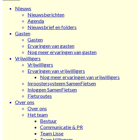
Nieuws
Nieuwsberichten
Agenda
Nieuwsbrief en folders
Gasten
Gasten
Ervaringen van gasten
Nog meer ervaringen van gasten
Vrijwilligers
Vrijwilligers
Ervaringen van vrijwilligers
Nog meer ervaringen van vrijwilligers
Inroostersysteem SamenFietsen
Inloggen SamenFietsen
Fietsroutes
Over ons
Over ons
Het team
Bestuur
Communicatie & PR
Team Lisse
Team Hillegom