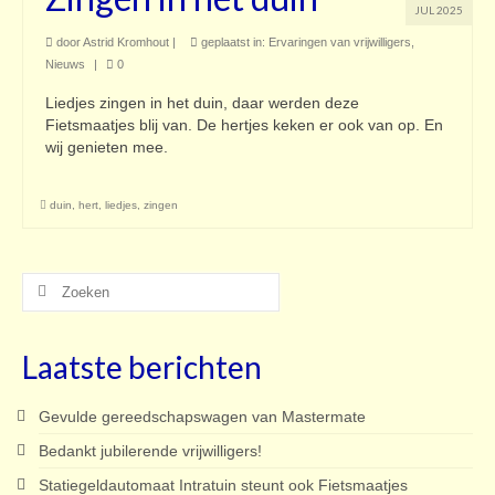
JUL 2025
door
Astrid Kromhout
|
geplaatst in:
Ervaringen van vrijwilligers
,
Nieuws
|
0
Liedjes zingen in het duin, daar werden deze
Fietsmaatjes blij van. De hertjes keken er ook van op. En
wij genieten mee.
duin
,
hert
,
liedjes
,
zingen
Zoeken
naar:
Laatste berichten
Gevulde gereedschapswagen van Mastermate
Bedankt jubilerende vrijwilligers!
Statiegeldautomaat Intratuin steunt ook Fietsmaatjes