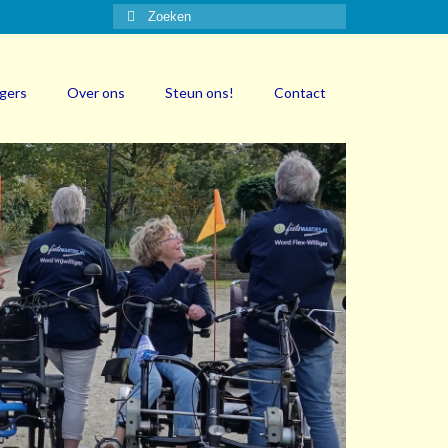
Zoeken
naar:
igers
Over ons
Steun ons!
Contact