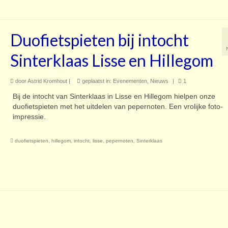
Duofietspieten bij intocht
Sinterklaas Lisse en Hillegom
door
Astrid Kromhout
|
geplaatst in:
Evenementen
,
Nieuws
|
1
Bij de intocht van Sinterklaas in Lisse en Hillegom hielpen onze
duofietspieten met het uitdelen van pepernoten. Een vrolijke foto-
impressie.
duofietspieten
,
hillegom
,
intocht
,
lisse
,
pepernoten
,
Sinterklaas