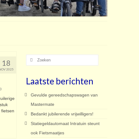
Zoeken
18
naar:
NOV 2025
Laatste berichten
0
Gevulde gereedschapswagen van
uilerige
Mastermate
stuk
 fietsen
Bedankt jubilerende vrijwilligers!
Statiegeldautomaat Intratuin steunt
ook Fietsmaatjes