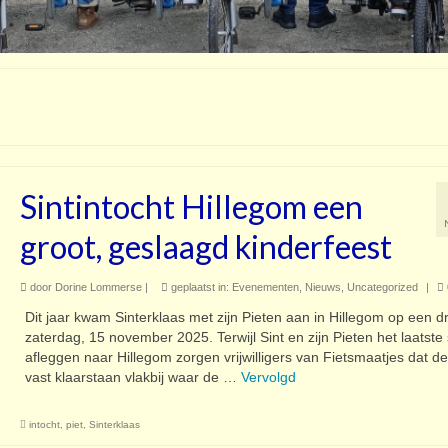
Sintintocht Hillegom een
groot, geslaagd kinderfeest
door
Dorine Lommerse
|
geplaatst in:
Evenementen
,
Nieuws
,
Uncategorized
|
Dit jaar kwam Sinterklaas met zijn Pieten aan in Hillegom op een dr
zaterdag, 15 november 2025. Terwijl Sint en zijn Pieten het laatste 
afleggen naar Hillegom zorgen vrijwilligers van Fietsmaatjes dat de
vast klaarstaan vlakbij waar de …
Vervolgd
intocht
,
piet
,
Sinterklaas