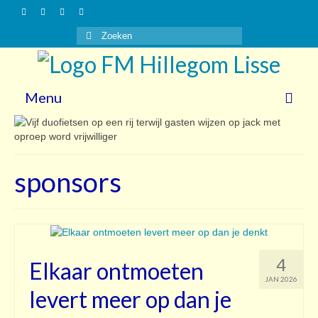
Zoeken
naar:
Menu
Nieuws
Gasten
sponsors
Vrijwilligers
Over ons
Steun ons!
4
Elkaar ontmoeten
Contact
JAN 2026
levert meer op dan je