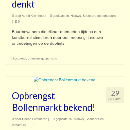
denkt
door
Astrid Kromhout
|
geplaatst in:
Nieuws
,
Sponsors en donateurs
|
0
Buurtbewoners die elkaar ontmoeten tijdens een
kerstborrel stimuleren door een mooie gift nieuwe
ontmoetingen op de duofiets.
kestborrel
,
ontmoeting
,
sponsors
29
Opbrengst
OKT 2025
Bollenmarkt bekend!
door
Dorine Lommerse
|
geplaatst in:
Nieuws
,
Sponsors en
donateurs
|
2