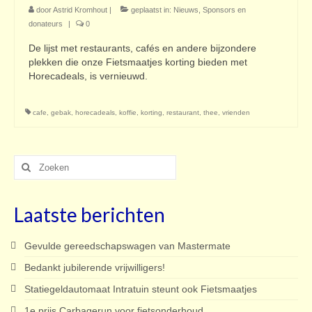
door
Astrid Kromhout
|
geplaatst in:
Nieuws
,
Sponsors en
donateurs
|
0
De lijst met restaurants, cafés en andere bijzondere
plekken die onze Fietsmaatjes korting bieden met
Horecadeals, is vernieuwd.
cafe
,
gebak
,
horecadeals
,
koffie
,
korting
,
restaurant
,
thee
,
vrienden
Zoeken
naar:
Laatste berichten
Gevulde gereedschapswagen van Mastermate
Bedankt jubilerende vrijwilligers!
Statiegeldautomaat Intratuin steunt ook Fietsmaatjes
1e prijs Carbagerun voor fietsonderhoud