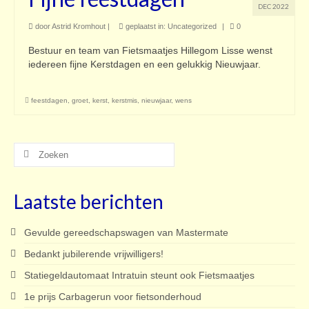
DEC 2022
door
Astrid Kromhout
|
geplaatst in:
Uncategorized
|
0
Bestuur en team van Fietsmaatjes Hillegom Lisse wenst
iedereen fijne Kerstdagen en een gelukkig Nieuwjaar.
feestdagen
,
groet
,
kerst
,
kerstmis
,
nieuwjaar
,
wens
Zoeken
naar:
Laatste berichten
Gevulde gereedschapswagen van Mastermate
Bedankt jubilerende vrijwilligers!
Statiegeldautomaat Intratuin steunt ook Fietsmaatjes
1e prijs Carbagerun voor fietsonderhoud