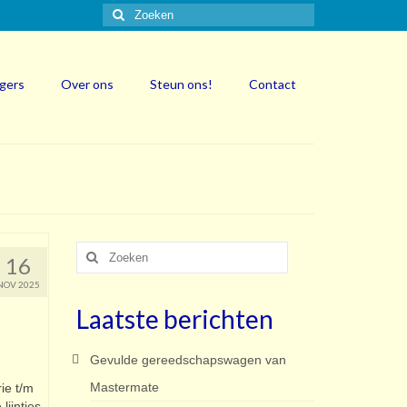
Zoeken
naar:
igers
Over ons
Steun ons!
Contact
Zoeken
16
naar:
NOV 2025
Laatste berichten
Gevulde gereedschapswagen van
Mastermate
ie t/m
lijntjes