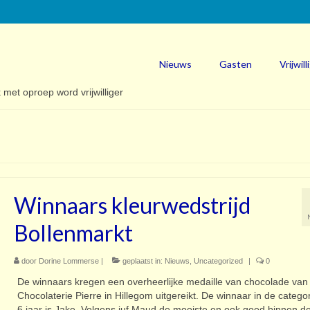
Nieuws
Gasten
Vrijwill
Winnaars kleurwedstrijd
Bollenmarkt
door
Dorine Lommerse
|
geplaatst in:
Nieuws
,
Uncategorized
|
0
De winnaars kregen een overheerlijke medaille van chocolade van
Chocolaterie Pierre in Hillegom uitgereikt. De winnaar in de categor
6 jaar is Jake. Volgens juf Maud de mooiste en ook goed binnen de 