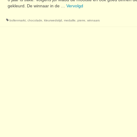
gekleurd. De winnaar in de …
Vervolgd
bollenmarkt
,
chocolade
,
kleurwedstijd
,
medaille
,
pierre
,
winnaars