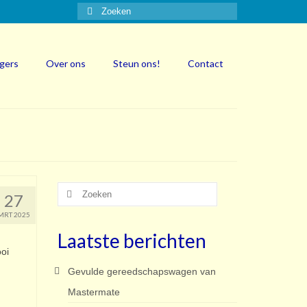
Zoeken
naar:
igers
Over ons
Steun ons!
Contact
Zoeken
27
naar:
MRT 2025
Laatste berichten
oi
Gevulde gereedschapswagen van
Mastermate