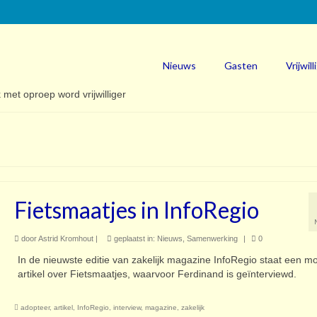
Nieuws
Gasten
Vrijwill
Fietsmaatjes in InfoRegio
door
Astrid Kromhout
|
geplaatst in:
Nieuws
,
Samenwerking
|
0
In de nieuwste editie van zakelijk magazine InfoRegio staat een mo
artikel over Fietsmaatjes, waarvoor Ferdinand is geïnterviewd.
adopteer
,
artikel
,
InfoRegio
,
interview
,
magazine
,
zakelijk