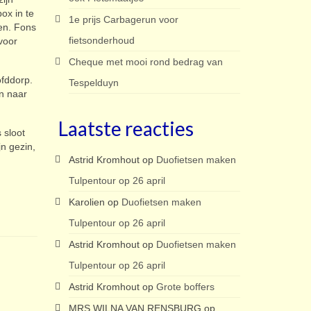
ox in te
1e prijs Carbagerun voor
ten. Fons
fietsonderhoud
voor
Cheque met mooi rond bedrag van
ofddorp.
Tespelduyn
en naar
Laatste reacties
 sloot
n gezin,
Astrid Kromhout
op
Duofietsen maken
Tulpentour op 26 april
Karolien
op
Duofietsen maken
Tulpentour op 26 april
Astrid Kromhout
op
Duofietsen maken
Tulpentour op 26 april
Astrid Kromhout
op
Grote boffers
MRS WILNA VAN RENSBURG
op