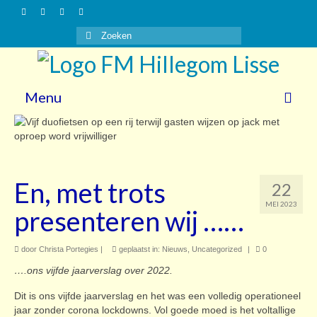
Zoeken
naar:
Menu
Nieuws
Gasten
En, met trots
22
Vrijwilligers
MEI 2023
presenteren wij ……
Over ons
door
Steun ons!
Christa Portegies
|
geplaatst in:
Nieuws
,
Uncategorized
|
0
….ons vijfde jaarverslag over 2022.
Contact
Dit is ons vijfde jaarverslag en het was een volledig operationeel
jaar zonder corona lockdowns. Vol goede moed is het voltallige