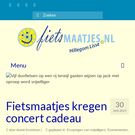
Zoeken
naar:
Menu
Nieuws
Gasten
Fietsmaatjes kregen
30
Vrijwilligers
JAN 2025
concert cadeau
Over ons
door
Steun ons!
Astrid Kromhout
|
geplaatst in:
Ervaringen van vrijwilligers
,
Evenementen
,