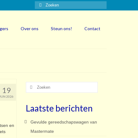
Zoeken
naar:
igers
Over ons
Steun ons!
Contact
Zoeken
19
naar:
JUN 2026
Laatste berichten
Gevulde gereedschapswagen van
etsen en
Mastermate
ets