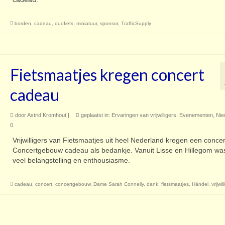
borden
,
cadeau
,
duofiets
,
miniatuur
,
sponsor
,
TrafficSupply
Fietsmaatjes kregen concert
cadeau
door
Astrid Kromhout
|
geplaatst in:
Ervaringen van vrijwilligers
,
Evenementen
,
Nie
0
Vrijwilligers van Fietsmaatjes uit heel Nederland kregen een concer
Concertgebouw cadeau als bedankje. Vanuit Lisse en Hillegom wa
veel belangstelling en enthousiasme.
cadeau
,
concert
,
concertgebouw
,
Dame Sarah Connelly
,
dank
,
fietsmaatjes
,
Händel
,
vrijwil