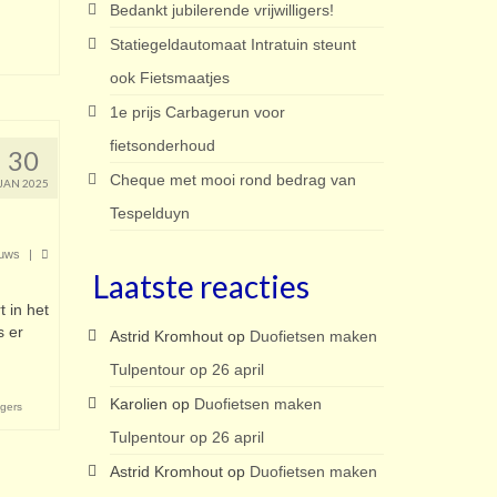
Bedankt jubilerende vrijwilligers!
Statiegeldautomaat Intratuin steunt
ook Fietsmaatjes
1e prijs Carbagerun voor
fietsonderhoud
30
Cheque met mooi rond bedrag van
JAN 2025
Tespelduyn
uws
|
Laatste reacties
t in het
s er
Astrid Kromhout
op
Duofietsen maken
Tulpentour op 26 april
Karolien
op
Duofietsen maken
ligers
Tulpentour op 26 april
Astrid Kromhout
op
Duofietsen maken