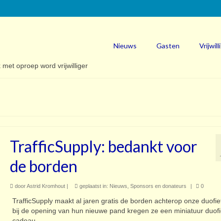
Nieuws
Gasten
Vrijwill
TrafficSupply: bedankt voor
de borden
door
Astrid Kromhout
|
geplaatst in:
Nieuws
,
Sponsors en donateurs
|
0
TrafficSupply maakt al jaren gratis de borden achterop onze duofi
bij de opening van hun nieuwe pand kregen ze een miniatuur duofi
cadeau.