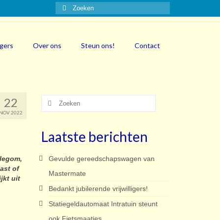
Zoeken
naar:
igers
Over ons
Steun ons!
Contact
22
Zoeken
naar:
NOV 2022
Laatste berichten
llegom,
Gevulde gereedschapswagen van
ast of
Mastermate
jkt uit
Bedankt jubilerende vrijwilligers!
Statiegeldautomaat Intratuin steunt
ook Fietsmaatjes