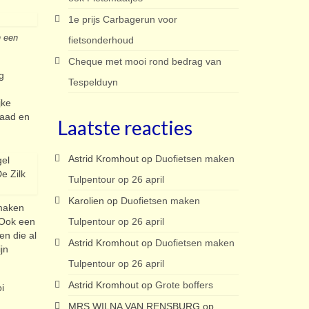
1e prijs Carbagerun voor
n een
fietsonderhoud
Cheque met mooi rond bedrag van
g
Tespelduyn
jke
raad en
Laatste reacties
Astrid Kromhout
op
Duofietsen maken
Tulpentour op 26 april
Karolien
op
Duofietsen maken
 maken
Tulpentour op 26 april
 Ook een
en die al
Astrid Kromhout
op
Duofietsen maken
jn
Tulpentour op 26 april
Astrid Kromhout
op
Grote boffers
i
MRS WILNA VAN RENSBURG
op