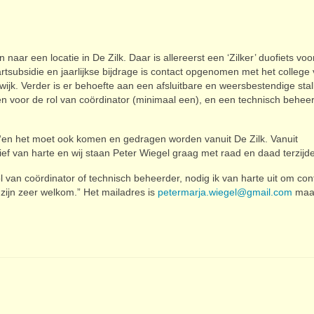
aar een locatie in De Zilk. Daar is allereerst een ‘Zilker’ duofiets voo
subsidie en jaarlijkse bijdrage is contact opgenomen met het college
. Verder is er behoefte aan een afsluitbare en weersbestendige stal
n voor de rol van coördinator (minimaal een), en een technisch behee
p, “en het moet ook komen en gedragen worden vanuit De Zilk. Vanuit
tief van harte en wij staan Peter Wiegel graag met raad en daad terzijd
ol van coördinator of technisch beheerder, nodig ik van harte uit om con
zijn zeer welkom.” Het mailadres is
petermarja.wiegel@gmail.com
maar