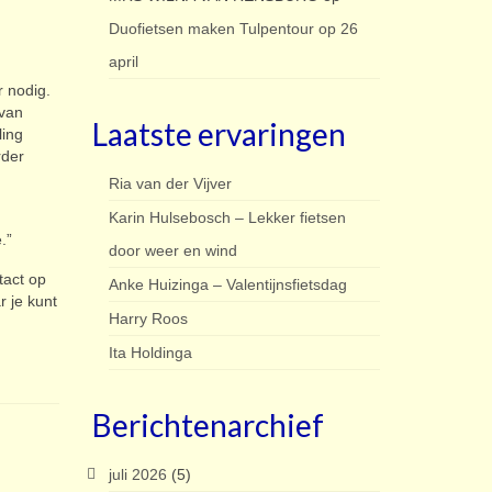
Duofietsen maken Tulpentour op 26
april
r nodig.
 van
Laatste ervaringen
ling
rder
Ria van der Vijver
Karin Hulsebosch – Lekker fietsen
e.”
door weer en wind
tact op
Anke Huizinga – Valentijnsfietsdag
 je kunt
Harry Roos
Ita Holdinga
Berichtenarchief
juli 2026
(5)