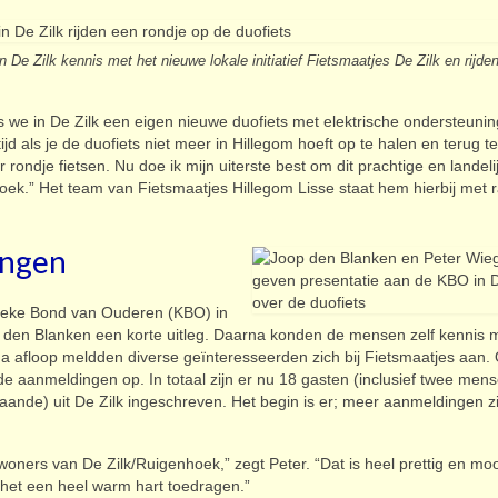
 Zilk kennis met het nieuwe lokale initiatief Fietsmaatjes De Zilk en rijde
als we in De Zilk een eigen nieuwe duofiets met elektrische ondersteunin
jd als je de duofiets niet meer in Hillegom hoeft op te halen en terug te
 rondje fietsen. Nu doe ik mijn uiterste best om dit prachtige en landeli
enhoek.” Het team van Fietsmaatjes Hillegom Lisse staat hem hierbij met 
ingen
ieke Bond van Ouderen (KBO) in
 den Blanken een korte uitleg. Daarna konden de mensen zelf kennis
 Na afloop meldden diverse geïnteresseerden zich bij Fietsmaatjes aan.
aanmeldingen op. In totaal zijn er nu 18 gasten (inclusief twee mens
estaande) uit De Zilk ingeschreven. Het begin is er; meer aanmeldingen zi
oners van De Zilk/Ruigenhoek,” zegt Peter. “Dat is heel prettig en moo
 het een heel warm hart toedragen.”