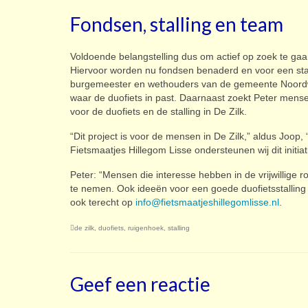
Fondsen, stalling en team
Voldoende belangstelling dus om actief op zoek te gaan n
Hiervoor worden nu fondsen benaderd en voor een start
burgemeester en wethouders van de gemeente Noordwijk
waar de duofiets in past. Daarnaast zoekt Peter mense
voor de duofiets en de stalling in De Zilk.
“Dit project is voor de mensen in De Zilk,” aldus Joo
Fietsmaatjes Hillegom Lisse ondersteunen wij dit initia
Peter: “Mensen die interesse hebben in de vrijwillige r
te nemen. Ook ideeën voor een goede duofietsstalling 
ook terecht op
info@fietsmaatjeshillegomlisse.nl
.
de zilk
,
duofiets
,
ruigenhoek
,
stalling
Geef een reactie