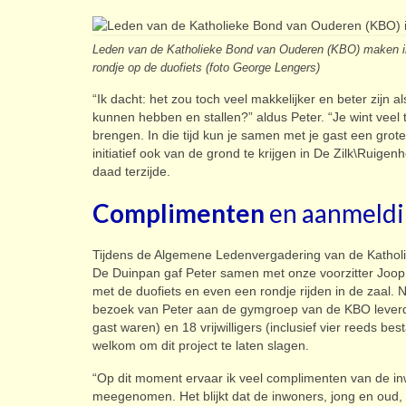
Leden van de Katholieke Bond van Ouderen (KBO) maken in De
rondje op de duofiets (foto George Lengers)
“Ik dacht: het zou toch veel makkelijker en beter zijn 
kunnen hebben en stallen?” aldus Peter. “Je wint veel ti
brengen. In die tijd kun je samen met je gast een groter
initiatief ook van de grond te krijgen in De Zilk\Ruig
daad terzijde.
Complimenten
en aanmeld
Tijdens de Algemene Ledenvergadering van de Kathol
De Duinpan gaf Peter samen met onze voorzitter Joop
met de duofiets en even een rondje rijden in de zaal.
bezoek van Peter aan de gymgroep van de KBO leverde 
gast waren) en 18 vrijwilligers (inclusief vier reeds b
welkom om dit project te laten slagen.
“Op dit moment ervaar ik veel complimenten van de inw
meegenomen. Het blijkt dat de inwoners, jong en oud,