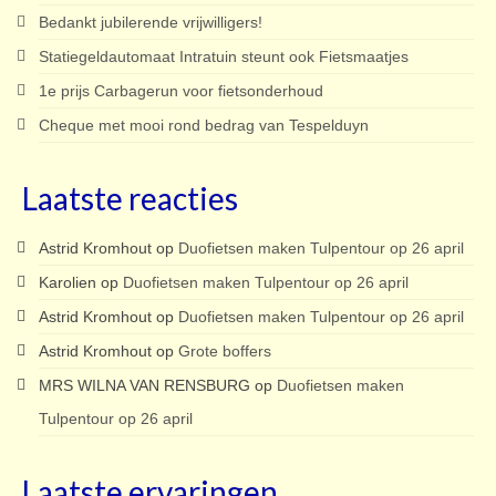
Bedankt jubilerende vrijwilligers!
Statiegeldautomaat Intratuin steunt ook Fietsmaatjes
1e prijs Carbagerun voor fietsonderhoud
Cheque met mooi rond bedrag van Tespelduyn
Laatste reacties
Astrid Kromhout
op
Duofietsen maken Tulpentour op 26 april
Karolien
op
Duofietsen maken Tulpentour op 26 april
Astrid Kromhout
op
Duofietsen maken Tulpentour op 26 april
Astrid Kromhout
op
Grote boffers
MRS WILNA VAN RENSBURG
op
Duofietsen maken
Tulpentour op 26 april
Laatste ervaringen