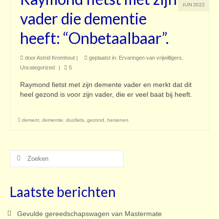
JUN 2022
vader die dementie
heeft: “Onbetaalbaar”.
door
Astrid Kromhout
|
geplaatst in:
Ervaringen van vrijwilligers
,
Uncategorized
|
5
Raymond fietst met zijn demente vader en merkt dat dit
heel gezond is voor zijn vader, die er veel baat bij heeft.
dement
,
dementie
,
duofiets
,
gezond
,
hersenen
Zoeken
naar:
Laatste berichten
Gevulde gereedschapswagen van Mastermate