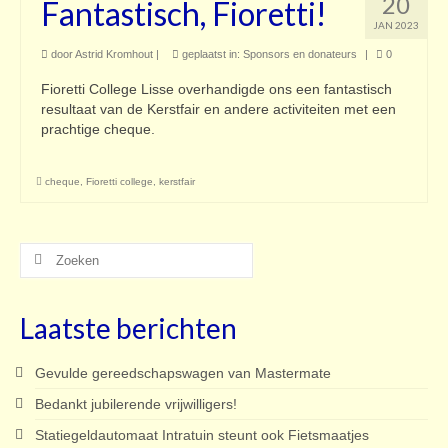
20
Fantastisch, Fioretti!
Contact
JAN 2023
door
Astrid Kromhout
|
geplaatst in:
Sponsors en donateurs
|
0
Fioretti College Lisse overhandigde ons een fantastisch
resultaat van de Kerstfair en andere activiteiten met een
prachtige cheque.
cheque
,
Fioretti college
,
kerstfair
Zoeken
naar:
Laatste berichten
Gevulde gereedschapswagen van Mastermate
Bedankt jubilerende vrijwilligers!
Statiegeldautomaat Intratuin steunt ook Fietsmaatjes