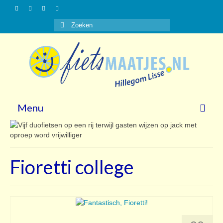
Zoeken
naar:
Menu
Nieuws
Gasten
Fioretti college
Vrijwilligers
Over ons
Steun ons!