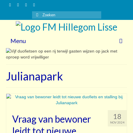
Zoeken
naar:
Menu
Nieuws
Gasten
Julianapark
Vrijwilligers
Over ons
Steun ons!
18
Vraag van bewoner
Contact
NOV 2024
leidt tot nieuwe