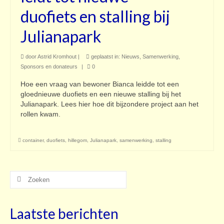
duofiets en stalling bij
Julianapark
door
Astrid Kromhout
|
geplaatst in:
Nieuws
,
Samenwerking
,
Sponsors en donateurs
|
0
Hoe een vraag van bewoner Bianca leidde tot een
gloednieuwe duofiets en een nieuwe stalling bij het
Julianapark. Lees hier hoe dit bijzondere project aan het
rollen kwam.
container
,
duofiets
,
hillegom
,
Julianapark
,
samenwerking
,
stalling
Zoeken
naar:
Laatste berichten