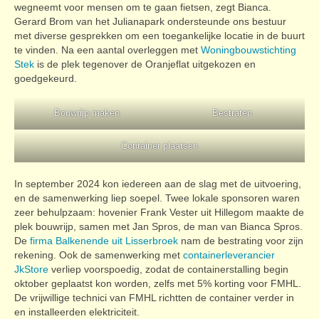
wegneemt voor mensen om te gaan fietsen, zegt Bianca.
Gerard Brom van het Julianapark ondersteunde ons bestuur
met diverse gesprekken om een toegankelijke locatie in de buurt
te vinden. Na een aantal overleggen met
Woningbouwstichting
Stek
is de plek tegenover de Oranjeflat uitgekozen en
goedgekeurd.
Bouwrijp maken
Bestraten
Container plaatsen
In september 2024 kon iedereen aan de slag met de uitvoering,
en de samenwerking liep soepel. Twee lokale sponsoren waren
zeer behulpzaam: hovenier Frank Vester uit Hillegom maakte de
plek bouwrijp, samen met Jan Spros, de man van Bianca Spros.
De
firma Balkenende uit Lisserbroek
nam de bestrating voor zijn
rekening. Ook de samenwerking met
containerleverancier
JkStore
verliep voorspoedig, zodat de containerstalling begin
oktober geplaatst kon worden, zelfs met 5% korting voor FMHL.
De vrijwillige technici van FMHL richtten de container verder in
en installeerden elektriciteit.