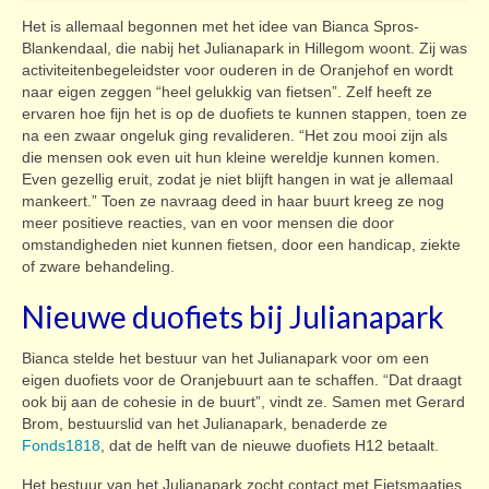
Het is allemaal begonnen met het idee van Bianca Spros-
Blankendaal, die nabij het Julianapark in Hillegom woont. Zij was
activiteitenbegeleidster voor ouderen in de Oranjehof en wordt
naar eigen zeggen “heel gelukkig van fietsen”. Zelf heeft ze
ervaren hoe fijn het is op de duofiets te kunnen stappen, toen ze
na een zwaar ongeluk ging revalideren. “Het zou mooi zijn als
die mensen ook even uit hun kleine wereldje kunnen komen.
Even gezellig eruit, zodat je niet blijft hangen in wat je allemaal
mankeert.” Toen ze navraag deed in haar buurt kreeg ze nog
meer positieve reacties, van en voor mensen die door
omstandigheden niet kunnen fietsen, door een handicap, ziekte
of zware behandeling.
Nieuwe duofiets bij Julianapark
Bianca stelde het bestuur van het Julianapark voor om een
eigen duofiets voor de Oranjebuurt aan te schaffen. “Dat draagt
ook bij aan de cohesie in de buurt”, vindt ze. Samen met Gerard
Brom, bestuurslid van het Julianapark, benaderde ze
Fonds1818
, dat de helft van de nieuwe duofiets H12 betaalt.
Het bestuur van het Julianapark zocht contact met Fietsmaatjes