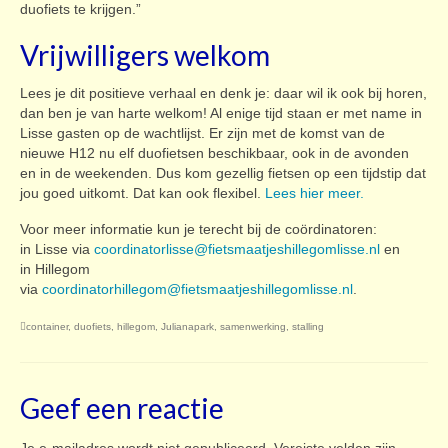
duofiets te krijgen.”
Vrijwilligers welkom
Lees je dit positieve verhaal en denk je: daar wil ik ook bij horen,
dan ben je van harte welkom! Al enige tijd staan er met name in
Lisse gasten op de wachtlijst. Er zijn met de komst van de
nieuwe H12 nu elf duofietsen beschikbaar, ook in de avonden
en in de weekenden. Dus kom gezellig fietsen op een tijdstip dat
jou goed uitkomt. Dat kan ook flexibel.
Lees hier meer.
Voor meer informatie kun je terecht bij de coördinatoren:
in Lisse via
coordinatorlisse@fietsmaatjeshillegomlisse.nl
en
in Hillegom
via
coordinatorhillegom@fietsmaatjeshillegomlisse.nl
.
container
,
duofiets
,
hillegom
,
Julianapark
,
samenwerking
,
stalling
Geef een reactie
Je e-mailadres wordt niet gepubliceerd.
Vereiste velden zijn