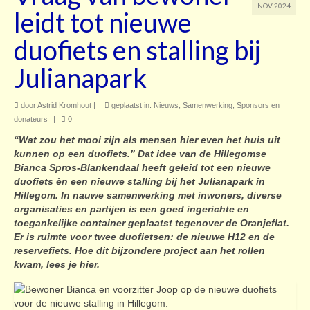
NOV 2024
leidt tot nieuwe
Contact
duofiets en stalling bij
Julianapark
door
Astrid Kromhout
|
geplaatst in:
Nieuws
,
Samenwerking
,
Sponsors en
donateurs
|
0
“Wat zou het mooi zijn als mensen hier even het huis uit
kunnen op een duofiets.” Dat idee van de Hillegomse
Bianca Spros-Blankendaal heeft geleid tot een nieuwe
duofiets èn een nieuwe stalling bij het Julianapark in
Hillegom. In nauwe samenwerking met inwoners, diverse
organisaties en partijen is een goed ingerichte en
toegankelijke container geplaatst tegenover de Oranjeflat.
Er is ruimte voor twee duofietsen: de nieuwe H12 en de
reservefiets. Hoe dit bijzondere project aan het rollen
kwam, lees je hier.