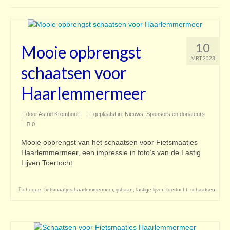
Contact
10
Mooie opbrengst
MRT 2023
schaatsen voor
Haarlemmermeer
door
Astrid Kromhout
|
geplaatst in:
Nieuws
,
Sponsors en donateurs
|
0
Mooie opbrengst van het schaatsen voor Fietsmaatjes
Haarlemmermeer, een impressie in foto’s van de Lastig
Lijven Toertocht.
cheque
,
fietsmaatjes haarlemmermeer
,
ijsbaan
,
lastige lijven toertocht
,
schaatsen