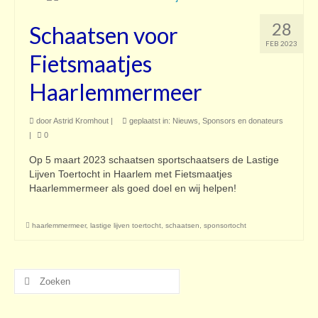
28
Schaatsen voor
FEB 2023
Fietsmaatjes
Haarlemmermeer
door
Astrid Kromhout
|
geplaatst in:
Nieuws
,
Sponsors en donateurs
|
0
Op 5 maart 2023 schaatsen sportschaatsers de Lastige
Lijven Toertocht in Haarlem met Fietsmaatjes
Haarlemmermeer als goed doel en wij helpen!
haarlemmermeer
,
lastige lijven toertocht
,
schaatsen
,
sponsortocht
Zoeken
naar: