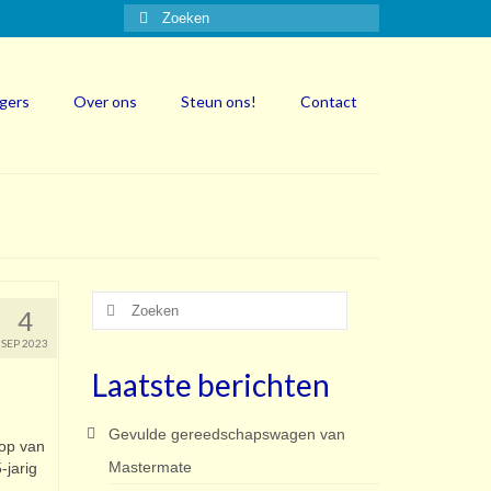
Zoeken
naar:
igers
Over ons
Steun ons!
Contact
Zoeken
4
naar:
SEP 2023
Laatste berichten
Gevulde gereedschapswagen van
lop van
Mastermate
-jarig