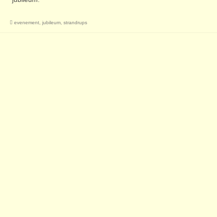
evenement
,
jubileum
,
strandrups