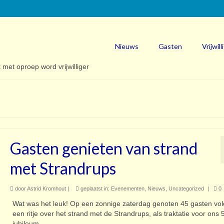
Nieuws
Gasten
Vrijwill
Gasten genieten van strand
met Strandrups
door
Astrid Kromhout
|
geplaatst in:
Evenementen
,
Nieuws
,
Uncategorized
|
0
Wat was het leuk! Op een zonnige zaterdag genoten 45 gasten vo
een ritje over het strand met de Strandrups, als traktatie voor ons 5
jubileum.