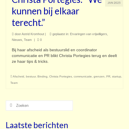
JAN 2025
kunnen bij elkaar
terecht.”
door
Astrid Kromhout
|
geplaatst in:
Ervaringen van vrijwilligers
,
Nieuws
,
Team
|
0
Bij haar afscheid als bestuurslid en coordinator
communicatie en PR blikt Christa Portegies terug en deelt
ze haar tips & tricks.
Afscheid
,
bestuur
,
Binding
,
Christa Portegies
,
communicatie
,
grenzen
,
PR
,
startup
,
Team
Zoeken
naar:
Laatste berichten