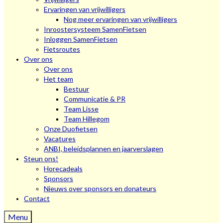
Ervaringen van vrijwilligers
Nog meer ervaringen van vrijwilligers
Inroostersysteem SamenFietsen
Inloggen SamenFietsen
Fietsroutes
Over ons
Over ons
Het team
Bestuur
Communicatie & PR
Team Lisse
Team Hillegom
Onze Duofietsen
Vacatures
ANBI, beleidsplannen en jaarverslagen
Steun ons!
Horecadeals
Sponsors
Nieuws over sponsors en donateurs
Contact
Menu