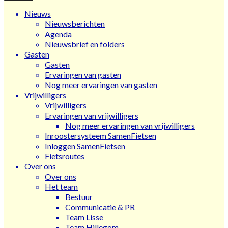
Nieuws
Nieuwsberichten
Agenda
Nieuwsbrief en folders
Gasten
Gasten
Ervaringen van gasten
Nog meer ervaringen van gasten
Vrijwilligers
Vrijwilligers
Ervaringen van vrijwilligers
Nog meer ervaringen van vrijwilligers
Inroostersysteem SamenFietsen
Inloggen SamenFietsen
Fietsroutes
Over ons
Over ons
Het team
Bestuur
Communicatie & PR
Team Lisse
Team Hillegom