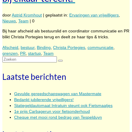
door
Astrid Kromhout
|
geplaatst in:
Ervaringen van vrijwilligers
,
Nieuws
,
Team
|
0
Bij haar afscheid als bestuurslid en coordinator communicatie en PR
blikt Christa Portegies terug en deelt ze haar tips & tricks.
Afscheid
,
bestuur
,
Binding
,
Christa Portegies
,
communicatie
,
grenzen
,
PR
,
startup
,
Team
Zoeken
naar:
Laatste berichten
Gevulde gereedschapswagen van Mastermate
Bedankt jubilerende vrijwilligers!
Statiegeldautomaat Intratuin steunt ook Fietsmaatjes
1e prijs Carbagerun voor fietsonderhoud
Cheque met mooi rond bedrag van Tespelduyn