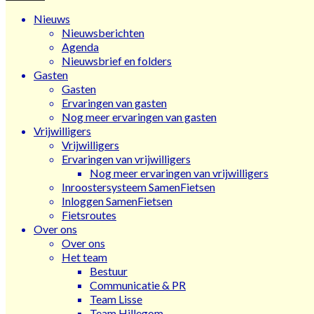
Nieuws
Nieuwsberichten
Agenda
Nieuwsbrief en folders
Gasten
Gasten
Ervaringen van gasten
Nog meer ervaringen van gasten
Vrijwilligers
Vrijwilligers
Ervaringen van vrijwilligers
Nog meer ervaringen van vrijwilligers
Inroostersysteem SamenFietsen
Inloggen SamenFietsen
Fietsroutes
Over ons
Over ons
Het team
Bestuur
Communicatie & PR
Team Lisse
Team Hillegom