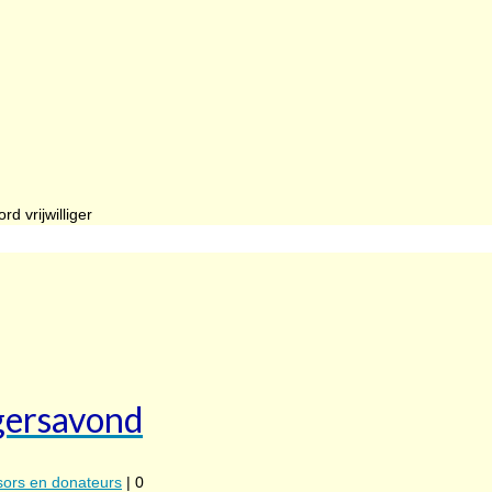
igersavond
ors en donateurs
|
0