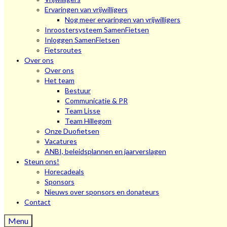
Ervaringen van vrijwilligers
Nog meer ervaringen van vrijwilligers
Inroostersysteem SamenFietsen
Inloggen SamenFietsen
Fietsroutes
Over ons
Over ons
Het team
Bestuur
Communicatie & PR
Team Lisse
Team Hillegom
Onze Duofietsen
Vacatures
ANBI, beleidsplannen en jaarverslagen
Steun ons!
Horecadeals
Sponsors
Nieuws over sponsors en donateurs
Contact
Menu