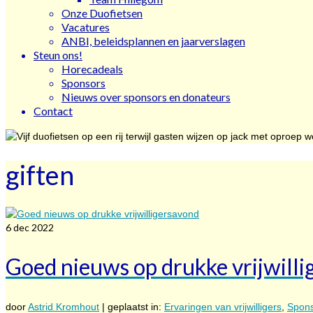
Onze Duofietsen
Vacatures
ANBI, beleidsplannen en jaarverslagen
Steun ons!
Horecadeals
Sponsors
Nieuws over sponsors en donateurs
Contact
giften
6
dec 2022
Goed nieuws op drukke vrijwill
door
Astrid Kromhout
|
geplaatst in:
Ervaringen van vrijwilligers
,
Spons