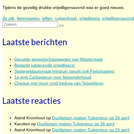
Tijdens de gezellig drukke vrijwilligersavond was er goed nieuws.
de zilk
,
fietsmaatjes
,
giften
,
ruijgenhoek
,
vrijwilligers
,
vrijwilligersavond
Zoeken
naar:
Laatste berichten
Gevulde gereedschapswagen van Mastermate
Bedankt jubilerende vrijwilligers!
Statiegeldautomaat Intratuin steunt ook Fietsmaatjes
1e prijs Carbagerun voor fietsonderhoud
Cheque met mooi rond bedrag van Tespelduyn
Laatste reacties
Astrid Kromhout
op
Duofietsen maken Tulpentour op 26 april
Karolien
op
Duofietsen maken Tulpentour op 26 april
Astrid Kromhout
op
Duofietsen maken Tulpentour op 26 april