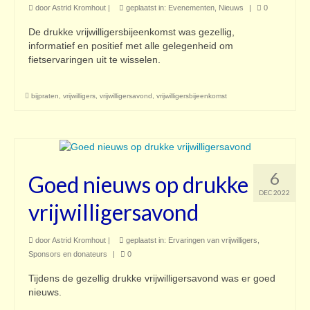
door
Astrid Kromhout
|
geplaatst in:
Evenementen
,
Nieuws
|
0
De drukke vrijwilligersbijeenkomst was gezellig,
informatief en positief met alle gelegenheid om
fietservaringen uit te wisselen.
bijpraten
,
vrijwilligers
,
vrijwilligersavond
,
vrijwilligersbijeenkomst
6
Goed nieuws op drukke
DEC 2022
vrijwilligersavond
door
Astrid Kromhout
|
geplaatst in:
Ervaringen van vrijwilligers
,
Sponsors en donateurs
|
0
Tijdens de gezellig drukke vrijwilligersavond was er goed
nieuws.