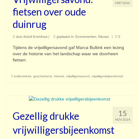
MRT 2026
fietsen over oude
duinrug
door
Astrid Kromhout
|
geplaatst in:
Evenementen
,
Nieuws
|
0
Tijdens de vrijwilligersavond gaf Marca Bultink een lezing
over de historie van het landschap waar we doorheen
fietsen.
bollenstreek
,
geschiedenis
,
historie
,
vrijwilligersavond
,
vrijwilligersbijeenkomst
15
Gezellig drukke
NOV 2024
vrijwilligersbijeenkomst