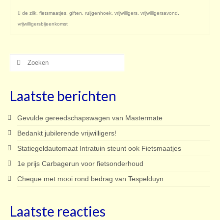
de zilk
,
fietsmaatjes
,
giften
,
ruijgenhoek
,
vrijwilligers
,
vrijwilligersavond
,
vrijwilligersbijeenkomst
Zoeken
naar:
Laatste berichten
Gevulde gereedschapswagen van Mastermate
Bedankt jubilerende vrijwilligers!
Statiegeldautomaat Intratuin steunt ook Fietsmaatjes
1e prijs Carbagerun voor fietsonderhoud
Cheque met mooi rond bedrag van Tespelduyn
Laatste reacties